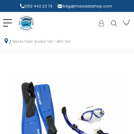
0312 442 23 73
bilgi@maviadashop.com
Maske Palet Şnorkel Seti / ABC Seti